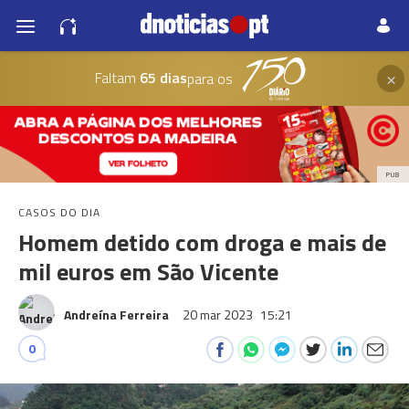
×
Faltam
65 dias
para os
PUB
CASOS DO DIA
Homem detido com droga e mais de
mil euros em São Vicente
Andreína Ferreira
20 mar 2023
15:21
0