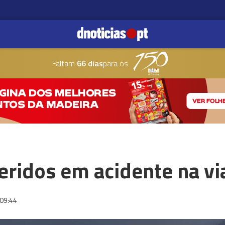
Faltam
66 dias
para os
ridos em acidente na vi
09:44