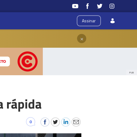
Assinar
×
PUB
a rápida
0