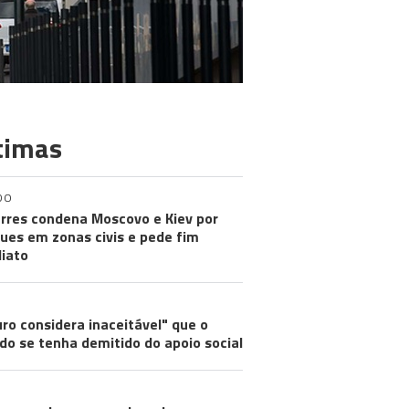
timas
DO
rres condena Moscovo e Kiev por
ues em zonas civis e pede fim
iato
ro considera inaceitável" que o
do se tenha demitido do apoio social