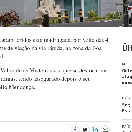
caram feridos esta madrugada, por volta das 4
Úl
te de viação na via rápida, na zona da Boa
l.
MUN
 Voluntários Madeirenses, que se deslocaram
Gute
ataq
 vítimas, tendo assegurado depois o seu
imed
Nélio Mendonça.
PAÍS
Segu
Esta
PAÍS