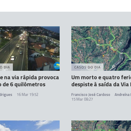
O DIA
CASOS DO DIA
e na via rápida provoca
Um morto e quatro fer
o de 6 quilómetros
despiste à saída da Via
drigues
16 Mar 19:52
Francisco José Cardoso
Andreína 
15 Mar 08:27