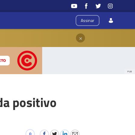
Assinar
×
PUB
da positivo
0