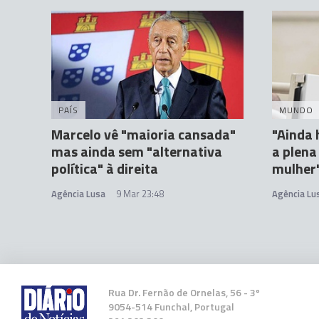
PAÍS
MUNDO
Marcelo vê "maioria cansada"
"Ainda 
mas ainda sem "alternativa
a plen
política" à direita
mulher"
Agência Lusa
9 Mar 23:48
Agência Lu
Rua Dr. Fernão de Ornelas, 56 - 3º
9054-514 Funchal, Portugal