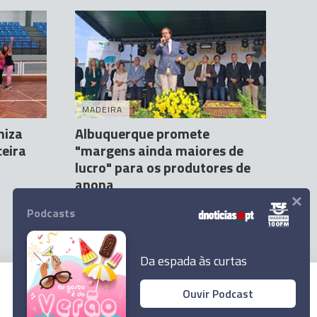
MADEIRA
miza
Albuquerque promete
ceira
"margens ainda maiores de
lucro" para os produtores de
anona
×
Orlando Drumond
12 Mar 12:26
1
Podcasts
Da espada às curtas
Ouvir Podcast
© 2023 Empresa Diário de Notícias, Lda.