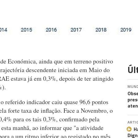
ade Económica, ainda que em terreno positivo
Úl
trajectória descendente iniciada em Maio do
E estava já em 0,3%, depois de ter atingido
%).
MUN
Obse
pres
 o referido indicador caiu quase 96,6 pontos
aten
la forte taxa de inflação. Face a Novembro, o
,4% para os tais 0,3%, confirmado pela
ARTI
 esta manhã, ao informar que "a atividade
H
Dign
ora a um ritmo inferior ao registado no mês