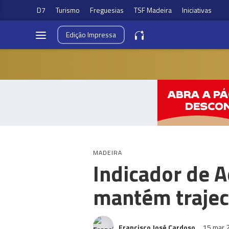
D7
Turismo
Freguesias
TSF Madeira
Iniciativas
Edição
Impressa
MADEIRA
Indicador de A
mantém trajec
Francisco José Cardoso
15 mar 