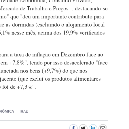
 Atividade Económica; Consumo Privado;
Mercado de Trabalho e Preços -, destacando-se
smo" que "deu um importante contributo para
ue as dormidas (excluindo o alojamento local
6,1% nesse mês, acima dos 19,9% verificados
para a taxa de inflação em Dezembro face ao
 em +7,8%", tendo por isso desacelerado "face
nunciada nos bens (+9,7%) do que nos
jacente (que exclui os produtos alimentares
) foi de +7,3%".
ONÓMICA
IRAE