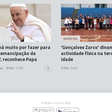
MADEIRA
há muito por fazer para
'Gonçalves Zarco' dina
a emancipação da
actividade física na ter
, reconhece Papa
idade
sa
8 Mar 11:52
6 Mar 14:27
3
Instale a nossa App