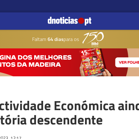
Faltam
64 dias
para os
ctividade Económica ain
tória descendente
2023
12:17