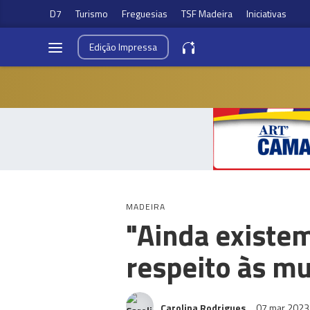
D7
Turismo
Freguesias
TSF Madeira
Iniciativas
Edição
Impressa
MADEIRA
"Ainda existe
respeito às m
Carolina Rodrigues
07 mar 202