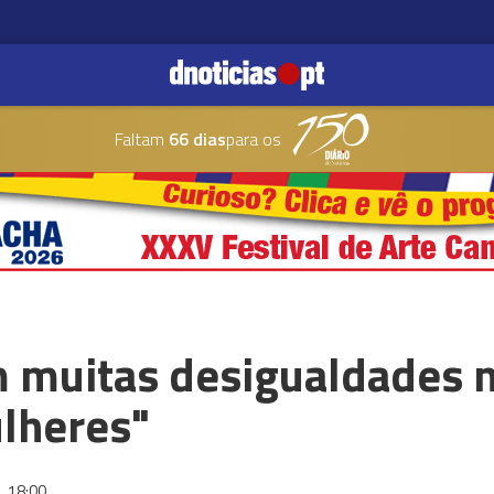
Faltam
66 dias
para os
m muitas desigualdades n
ulheres"
3
18:00