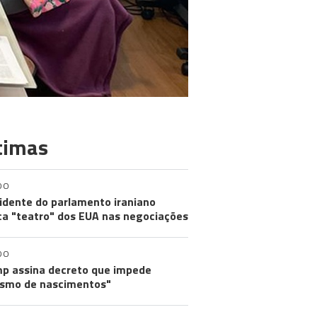
timas
DO
idente do parlamento iraniano
ica "teatro" dos EUA nas negociações
DO
p assina decreto que impede
ismo de nascimentos"