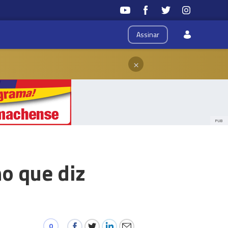
Assinar
×
PUB
o que diz
0