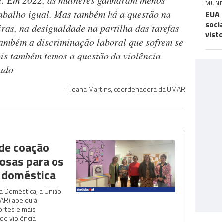
al. Em 2022, as mulheres ganharam menos
MUN
abalho igual. Mas também há a questão na
EUA 
soci
iras, na desigualdade na partilha das tarefas
vist
também a discriminação laboral que sofrem se
ois também temos a questão da violência
tudo
Joana Martins, coordenadora da UMAR
de coação
vosas para os
a doméstica
ia Doméstica, a União
AR) apelou à
ortes e mais
de violência