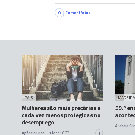
0
Comentários
PAÍS
MADEIR
Mulheres são mais precárias e
59.º e
cada vez menos protegidas no
aconte
desemprego
Andreia Cor
Agência Lusa
1 Mar 10:22
1