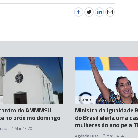
A
MUNDO
ncontro do AMMMSU
Ministra da Igualdade R
ce no próximo domingo
do Brasil eleita uma da
mulheres do ano pela 
reia
1 Mar 13:20
Agência Lusa
2 Mar 14:54