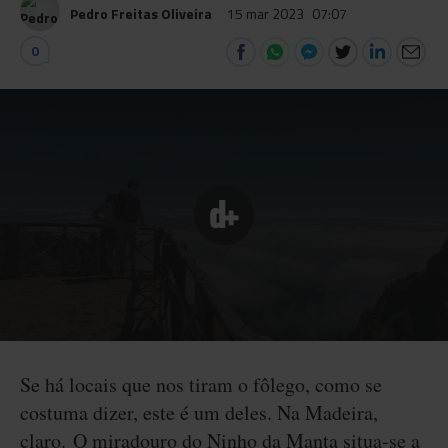
Pedro Freitas Oliveira
15 mar 2023
07:07
0
Se há locais que nos tiram o fôlego, como se
costuma dizer, este é um deles. Na Madeira,
claro. O miradouro do Ninho da Manta situa-se a