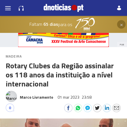
×
Faltam
65 dias
para os
PUB
MADEIRA
Rotary Clubes da Região assinalar
os 118 anos da instituição a nível
internacional
Marco Livramento
01 mar 2023
23:58
0