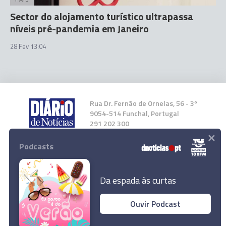
Sector do alojamento turístico ultrapassa
níveis pré-pandemia em Janeiro
28 Fev 13:04
Rua Dr. Fernão de Ornelas, 56 - 3º
9054-514 Funchal, Portugal
291 202 300
×
Podcasts
Instale a nossa App
Da espada às curtas
Ouvir Podcast
© 2023 Empresa Diário de Notícias, Lda.
Todos os direitos reservados.