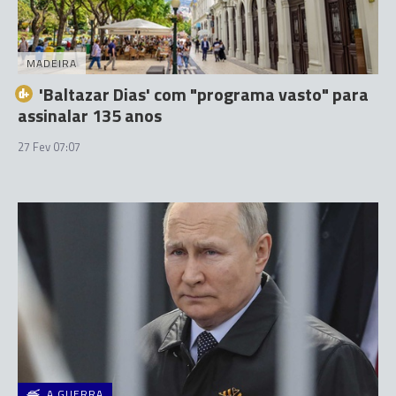
MADEIRA
'Baltazar Dias' com "programa vasto" para
assinalar 135 anos
27 Fev 07:07
A GUERRA