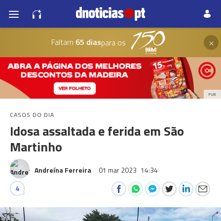
×
Faltam
65 dias
para os
PUB
CASOS DO DIA
Idosa assaltada e ferida em São
Martinho
Andreína Ferreira
01 mar 2023
14:34
4