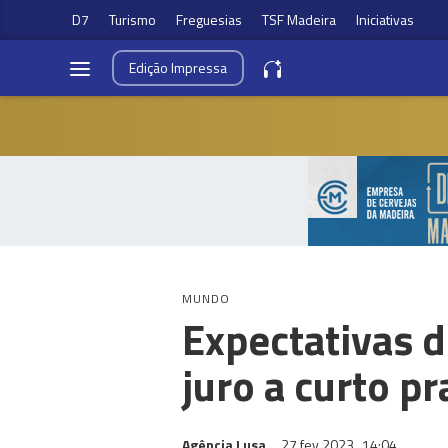
D7
Turismo
Freguesias
TSF Madeira
Iniciativas
Edição
Impressa
MUNDO
Expectativas d
juro a curto pr
Agência Lusa
27 fev 2023
14:04