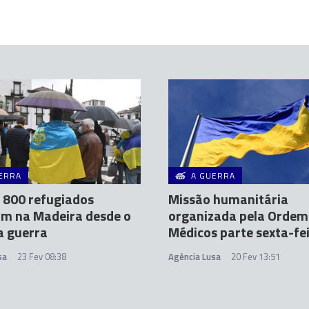
ERRA
A GUERRA
 800 refugiados
Missão humanitária
am na Madeira desde o
organizada pela Ordem
da guerra
Médicos parte sexta-fe
sa
23 Fev 08:38
Agência Lusa
20 Fev 13:51