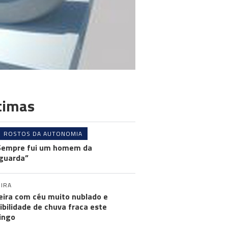
timas
ROSTOS DA AUTONOMIA
Sempre fui um homem da
guarda”
IRA
ira com céu muito nublado e
ibilidade de chuva fraca este
ingo