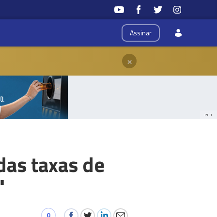
Assinar
×
PUB
das taxas de
"
0