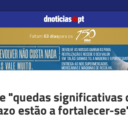
Faltam
63 dias
para os
e "quedas significativas 
azo estão a fortalecer-se