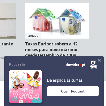
MUNDO
aurante
Taxas Euribor sobem a 12
meses para novo máximo
desde Dezembro de 2008
×
:56
Agência Lusa
23 Fev 10:42
Podcasts
Da espada às curtas
Ouvir Podcast
© 2023 Empresa Diário de Notícias, Lda.
Todos os direitos reservados.