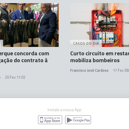
A
CASOS DO DIA
erque concorda com
Curto circuito em rest
ação do contrato à
mobiliza bombeiros
Francisco José Cardoso
17 Fev 08
o
20 Fev 17:02
Instale a nossa App