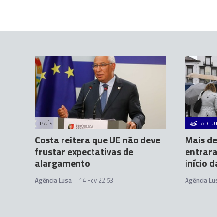
PAÍS
A GU
Costa reitera que UE não deve
Mais de
frustar expectativas de
entrar
alargamento
início 
Agência Lusa
14 Fev 22:53
Agência Lu