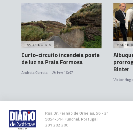
CASOS DO DIA
MADEIR
Curto-circuito incendeia poste
Albuqu
de luz na Praia Formosa
prorrog
Binter
Andreia Correia
26 Fev 10:37
Victor Hug
Rua Dr. Fernão de Ornelas, 56 - 3º
9054-514 Funchal, Portugal
291 202 300