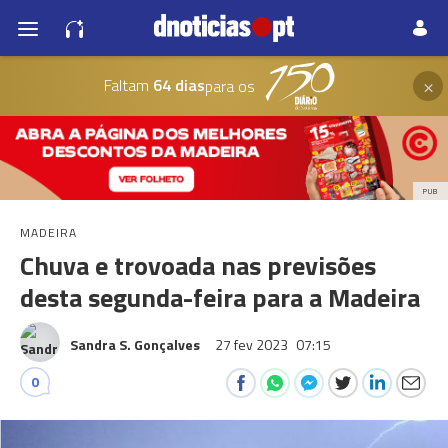
×
Faltam
64 dias
para os
PUB
MADEIRA
Chuva e trovoada nas previsões
desta segunda-feira para a Madeira
Sandra S. Gonçalves
27 fev 2023
07:15
0