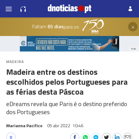
×
Faltam
65 dias
para os
PUB
MADEIRA
Madeira entre os destinos
escolhidos pelos Portugueses para
as férias desta Páscoa
eDreams revela que Paris é o destino preferido
dos Portugueses
Marianna Pacifico
05 abr 2022
10:46
0