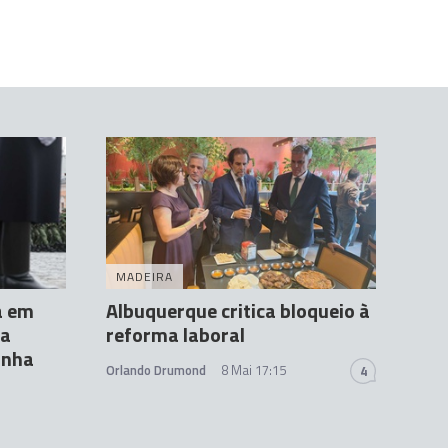
MADEIRA
a em
Albuquerque critica bloqueio à
ia
reforma laboral
anha
Orlando Drumond
8 Mai 17:15
4