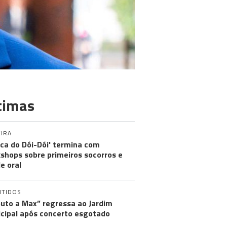
timas
IRA
nica do Dói-Dói' termina com
shops sobre primeiros socorros e
e oral
NTIDOS
buto a Max” regressa ao Jardim
cipal após concerto esgotado