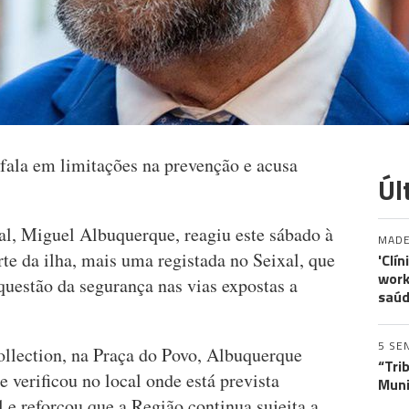
fala em limitações na prevenção e acusa
Úl
l, Miguel Albuquerque, reagiu este sábado à
MADE
te da ilha, mais uma registada no Seixal, que
'Clí
work
questão da segurança nas vias expostas a
saúd
5 SE
lection, na Praça do Povo, Albuquerque
“Tri
 verificou no local onde está prevista
Muni
e reforçou que a Região continua sujeita a