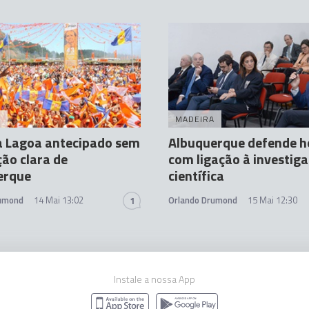
A
MADEIRA
a Lagoa antecipado sem
Albuquerque defende h
ção clara de
com ligação à investig
erque
científica
rumond
14 Mai 13:02
Orlando Drumond
15 Mai 12:30
1
Instale a nossa App