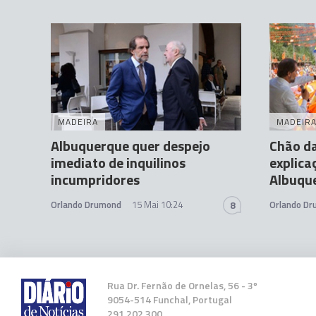
MADEIRA
MADEIR
Albuquerque quer despejo
Chão d
imediato de inquilinos
explica
incumpridores
Albuqu
Orlando Drumond
15 Mai 10:24
Orlando D
8
Rua Dr. Fernão de Ornelas, 56 - 3º
9054-514 Funchal, Portugal
291 202 300