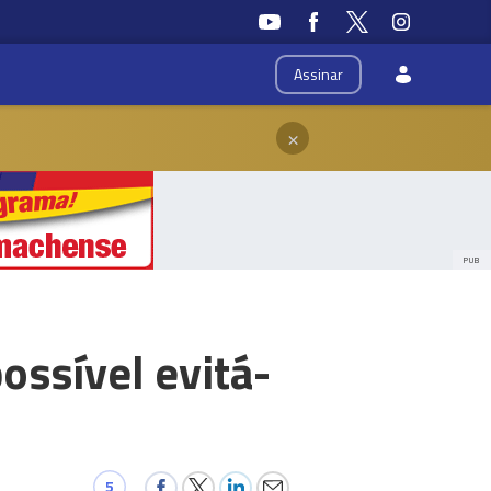
Assinar
×
PUB
ossível evitá-
5