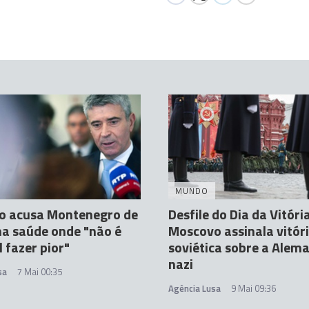
MUNDO
ro acusa Montenegro de
Desfile do Dia da Vitóri
na saúde onde "não é
Moscovo assinala vitór
l fazer pior"
soviética sobre a Alem
nazi
sa
7 Mai 00:35
Agência Lusa
9 Mai 09:36