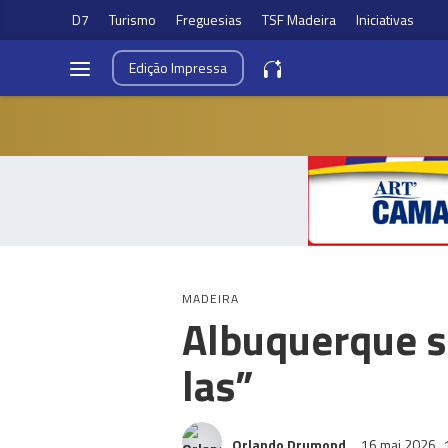
D7
Turismo
Freguesias
TSF Madeira
Iniciativas
Edição
Impressa
MADEIRA
Albuquerque so
las”
Orlando Drumond
16 mai 2026