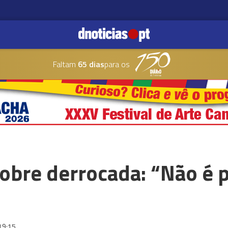
Faltam
65 dias
para os
bre derrocada: “Não é p
19:15