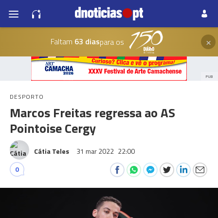
×
Faltam
63 dias
para os
PUB
DESPORTO
Marcos Freitas regressa ao AS
Pointoise Cergy
Cátia Teles
31 mar 2022
22:00
0