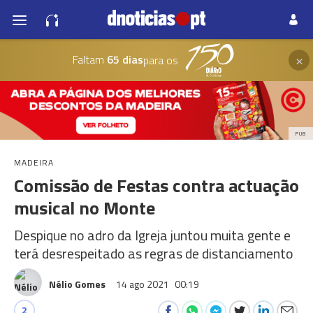
×
Faltam
65 dias
para os
PUB
MADEIRA
Comissão de Festas contra actuação
musical no Monte
Despique no adro da Igreja juntou muita gente e
terá desrespeitado as regras de distanciamento
Nélio Gomes
14 ago 2021
00:19
2