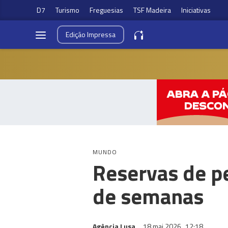
D7
Turismo
Freguesias
TSF Madeira
Iniciativas
Edição
Impressa
MUNDO
Reservas de p
de semanas
Agência Lusa
18 mai 2026
12:18