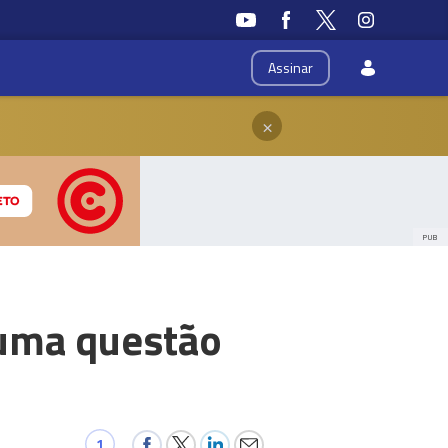
Assinar
×
PUB
numa questão
1