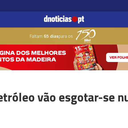
Faltam
65 dias
para os
etróleo vão esgotar-se 