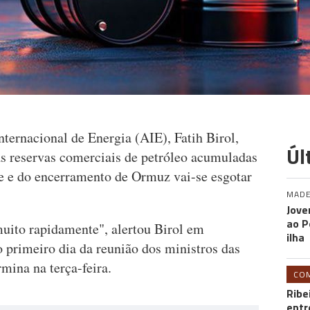
nternacional de Energia (AIE), Fatih Birol,
Úl
as reservas comerciais de petróleo acumuladas
e e do encerramento de Ormuz vai-se esgotar
MADE
Jove
ao P
muito rapidamente", alertou Birol em
ilha
 primeiro dia da reunião dos ministros das
mina na terça-feira.
CO
Ribe
entr