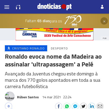
×
Faltam
65 dias
para os
PUB
CRISTIANO RONALDO
DESPORTO
Ronaldo evoca nome da Madeira ao
assinalar 'ultrapassagem' a Pelé
Avançado da Juventus chegou este domingo à
marca dos 770 golos apontados em toda a sua
carreira futebolística
Rúben Santos
14 mar 2021
22:24
0