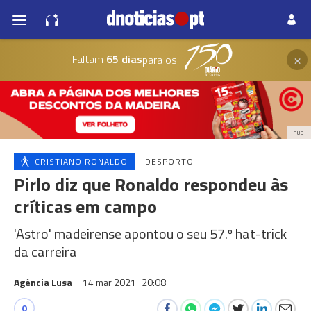
×
Faltam
65 dias
para os
PUB
CRISTIANO RONALDO
DESPORTO
Pirlo diz que Ronaldo respondeu às
críticas em campo
'Astro' madeirense apontou o seu 57.º hat-trick
da carreira
Agência Lusa
14 mar 2021
20:08
0