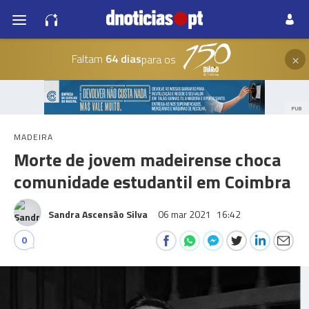
×
Faltam
64 dias
para os
PUB
MADEIRA
Morte de jovem madeirense choca
comunidade estudantil em Coimbra
Sandra Ascensão Silva
06 mar 2021
16:42
0