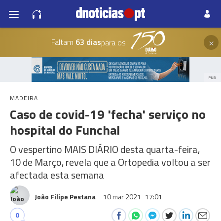
×
Faltam
63 dias
para os
PUB
MADEIRA
Caso de covid-19 'fecha' serviço no
hospital do Funchal
O vespertino MAIS DIÁRIO desta quarta-feira,
10 de Março, revela que a Ortopedia voltou a ser
afectada esta semana
João Filipe Pestana
10 mar 2021
17:01
0