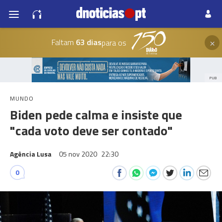
×
Faltam
63 dias
para os
PUB
MUNDO
Biden pede calma e insiste que
"cada voto deve ser contado"
Agência Lusa
05 nov 2020
22:30
0