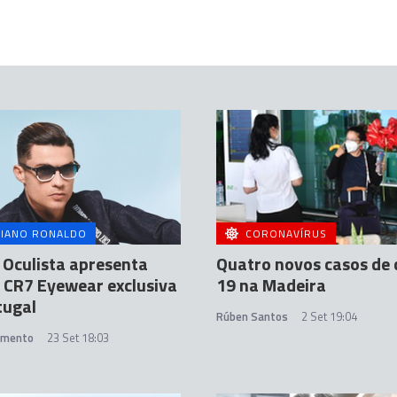
TIANO RONALDO
CORONAVÍRUS
 Oculista apresenta
Quatro novos casos de 
 CR7 Eyewear exclusiva
19 na Madeira
tugal
Rúben Santos
2 Set 19:04
amento
23 Set 18:03