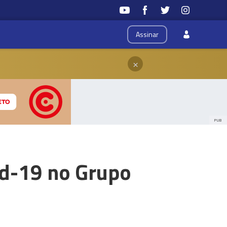
Assinar
×
PUB
id-19 no Grupo