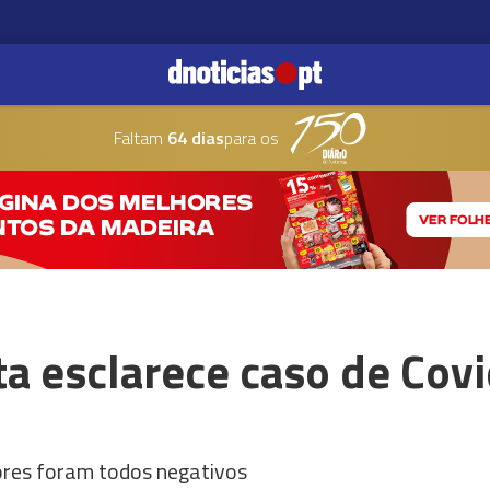
Faltam
64 dias
para os
ta esclarece caso de Cov
ores foram todos negativos