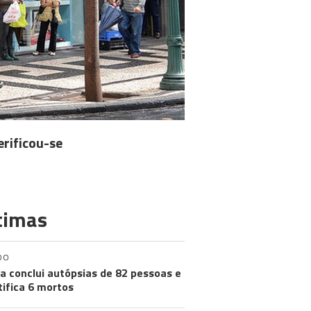
erificou-se
timas
DO
a conclui autópsias de 82 pessoas e
tifica 6 mortos