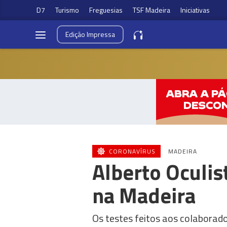
D7
Turismo
Freguesias
TSF Madeira
Iniciativas
Edição
Impressa
CORONAVÍRUS
MADEIRA
Alberto Oculis
na Madeira
Os testes feitos aos colaborad