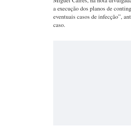
Miguel Caires, na nota divulgad
a execução dos planos de conting
eventuais casos de infecção”, an
caso.