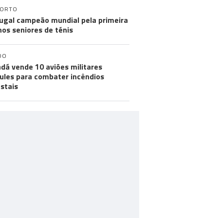
PORTO
ugal campeão mundial pela primeira
nos seniores de ténis
DO
dá vende 10 aviões militares
ules para combater incêndios
estais