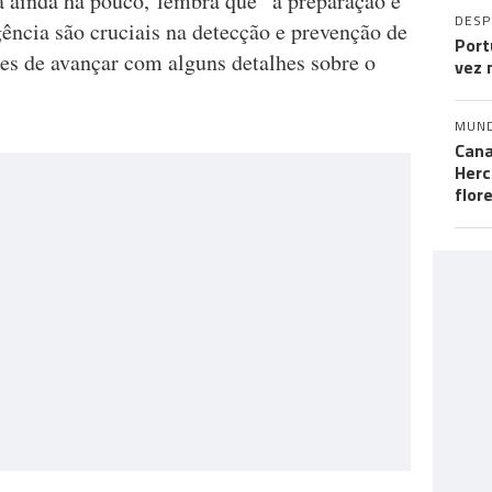
a ainda há pouco, lembra que “a preparação e
DES
ência são cruciais na detecção e prevenção de
Port
tes de avançar com alguns detalhes sobre o
vez 
MUN
Cana
Herc
flor