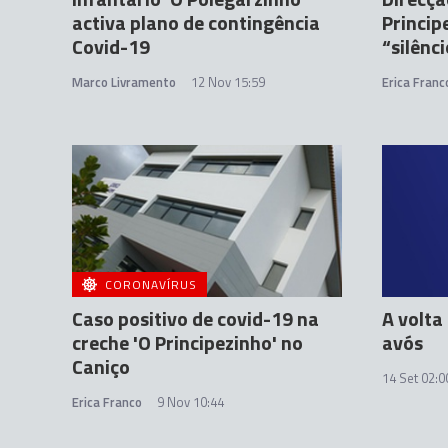
activa plano de contingência
Princip
Covid-19
“silênc
Marco Livramento
12 Nov 15:59
Erica Franc
CORONAVÍRUS
Caso positivo de covid-19 na
A volta 
creche 'O Principezinho' no
avós
Caniço
14 Set 02:0
Erica Franco
9 Nov 10:44