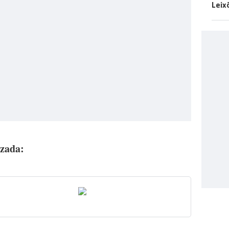
Leix
izada: