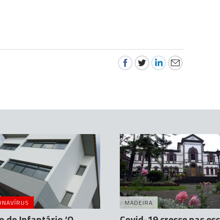
ONAVÍRUS
MADEIRA
o do Infantário ‘O
Covid-19 cresce nas es