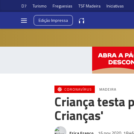
D7
Turismo
Freguesias
TSF Madeira
Iniciativas
Edição
Impressa
CORONAVÍRUS
MADEIRA
Criança testa p
Crianças'
Erica Franco
16 nov 2020
18:46