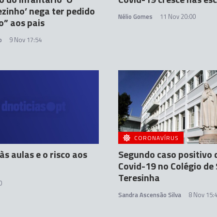
ezinho’ nega ter pedido
Nélio Gomes
11 Nov 20:00
io” aos pais
o
9 Nov 17:54
CORONAVÍRUS
às aulas e o risco aos
Segundo caso positivo 
Covid-19 no Colégio de
Teresinha
0
Sandra Ascensão Silva
8 Nov 15: