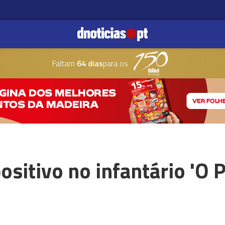
Faltam
64 dias
para os
ositivo no infantário 'O 