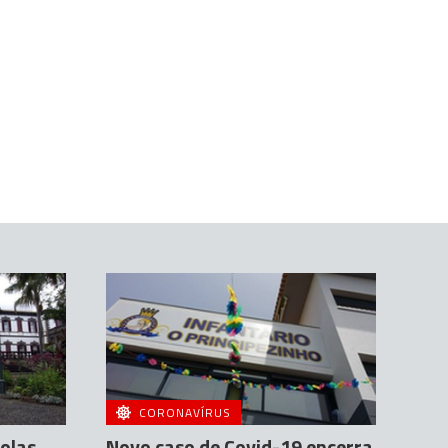
CORONAVÍRUS
colas
Novo caso de Covid-19 encerra