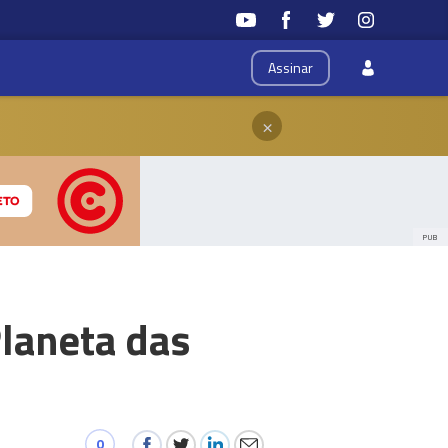
Assinar
×
PUB
Planeta das
0