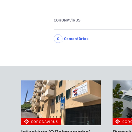
CORONAVÍRUS
0
Comentários
CORONAVÍRUS
COR
Infantário 'O Polegarzinho'
Direcçã