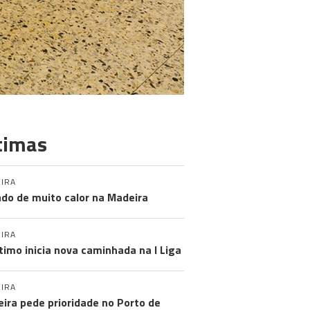
timas
IRA
do de muito calor na Madeira
IRA
timo inicia nova caminhada na I Liga
IRA
ira pede prioridade no Porto de