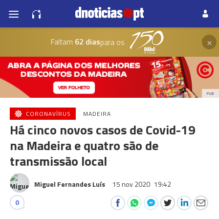
×
Faltam
62 dias
para os
PUB
CORONAVÍRUS
MADEIRA
Há cinco novos casos de Covid-19
na Madeira e quatro são de
transmissão local
Miguel Fernandes Luís
15 nov 2020
19:42
0