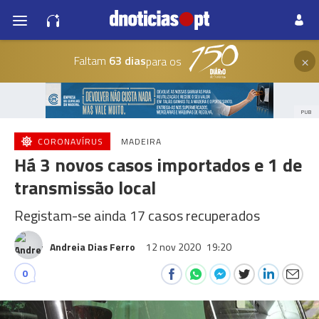
×
Faltam
63 dias
para os
PUB
CORONAVÍRUS
MADEIRA
Há 3 novos casos importados e 1 de
transmissão local
Registam-se ainda 17 casos recuperados
Andreia Dias Ferro
12 nov 2020
19:20
0