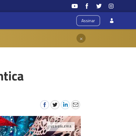
Assinar
×
tica
VER GALERIA