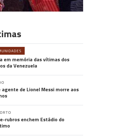
timas
MUNIDADES
a em memória das vítimas dos
os da Venezuela
DO
e agente de Lionel Messi morre aos
nos
PORTO
e-rubros enchem Estádio do
timo