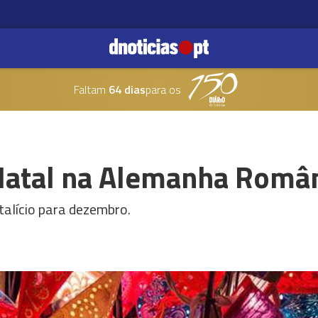
Faltam
64 dias
para os
atal na Alemanha Român
talício para dezembro.