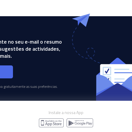
te no seu e-mail o resumo
, sugestões de actividades,
mais.
s
a gratuitamente as suas preferências.
Instale a nossa App