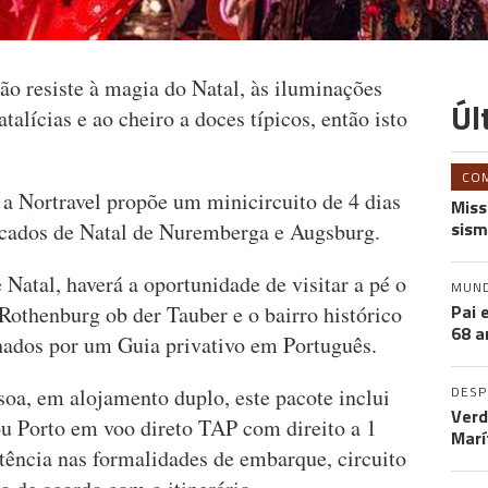
ão resiste à magia do Natal, às iluminações
Úl
talícias e ao cheiro a doces típicos, então isto
CO
a Nortravel propõe um minicircuito de 4 dias
Miss
sism
rcados de Natal de Nuremberga e Augsburg.
Natal, haverá a oportunidade de visitar a pé o
MUN
Pai 
Rothenburg ob der Tauber e o bairro histórico
68 a
ados por um Guia privativo em Português.
DES
a, em alojamento duplo, este pacote inclui
Verd
u Porto em voo direto TAP com direito a 1
Marí
tência nas formalidades de embarque, circuito