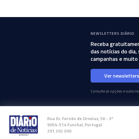
NEWSLETTERS DIÁRIO
Receba gratuitamen
das notícias do dia
campanhas e muito 
Ver newsletter
Consulte as opções e subscrev
Rua Dr. Fernão de Ornelas, 56 - 3º
9054-514 Funchal, Portugal
291 202 300