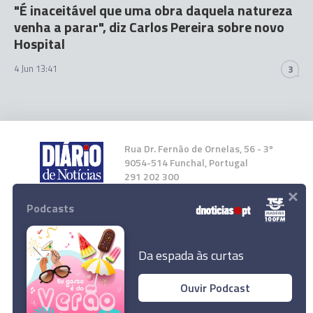
"É inaceitável que uma obra daquela natureza
venha a parar", diz Carlos Pereira sobre novo
Hospital
4 Jun 13:41
3
Rua Dr. Fernão de Ornelas, 56 - 3º
9054-514 Funchal, Portugal
291 202 300
×
Podcasts
Instale a nossa App
Da espada às curtas
Ouvir Podcast
© 2026 Empresa Diário de Notícias, Lda.