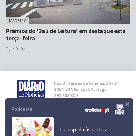
MADEIRA
Prémios do ‘Baú de Leitura’ em destaque esta
terça-feira
2 Jun 07:07
Rua Dr. Fernão de Ornelas, 56 - 3º
9054-514 Funchal, Portugal
291 202 300
×
Podcasts
Instale a nossa App
Da espada às curtas