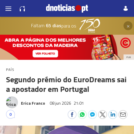
×
Faltam
65 dias
para os
PUB
PAÍS
Segundo prémio do EuroDreams sai
a apostador em Portugal
Erica Franco
08 jun 2026
21:01
0