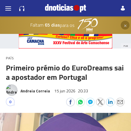
×
Faltam
65 dias
para os
PUB
PAÍS
Primeiro prémio do EuroDreams sai
a apostador em Portugal
Andreia Correia
15 jun 2026
20:33
0