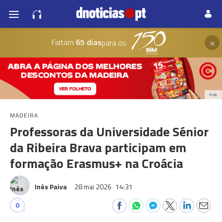
×
Faltam
65 dias
para os
PUB
MADEIRA
Professoras da Universidade Sénior
da Ribeira Brava participam em
formação Erasmus+ na Croácia
Inês Paiva
28 mai 2026
14:31
0