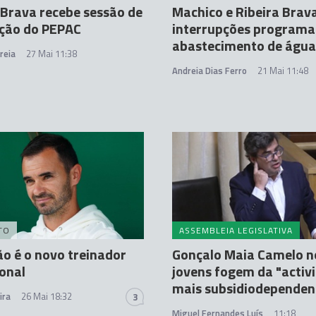
 Brava recebe sessão de
Machico e Ribeira Brav
ação do PEPAC
interrupções programa
abastecimento de água
reia
27 Mai 11:38
Andreia Dias Ferro
21 Mai 11:48
TO
ASSEMBLEIA LEGISLATIVA
ão é o novo treinador
Gonçalo Maia Camelo n
onal
jovens fogem da "activ
mais subsidiodependen
ira
26 Mai 18:32
3
Miguel Fernandes Luís
11:18