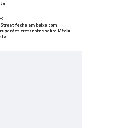
ita
DO
 Street fecha em baixa com
cupações crescentes sobre Médio
nte