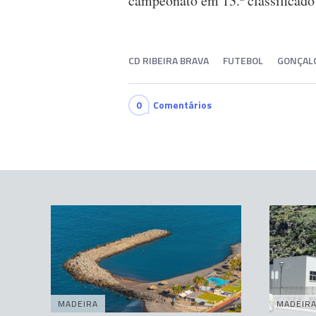
campeonato em 13.º classificado
CD RIBEIRA BRAVA
FUTEBOL
GONÇAL
0
Comentários
MADEIRA
MADEIR