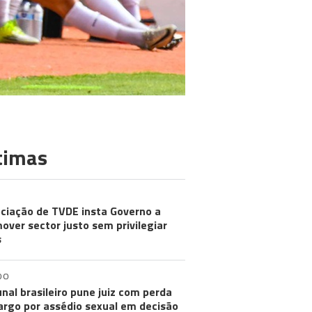
timas
ciação de TVDE insta Governo a
over sector justo sem privilegiar
s
DO
unal brasileiro pune juiz com perda
argo por assédio sexual em decisão