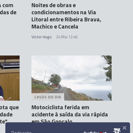
a com
Noites de obras e
das de
condicionamentos na Via
Litoral entre Ribeira Brava,
Machico e Cancela
Victor Hugo
24 Mai 12:46
CASOS DO DIA
ota que
Motociclista ferida em
idade
acidente à saída da via rápida
te"
em São Gonçalo
×
Andreia Correia
25 Mai 16:36
Podcasts