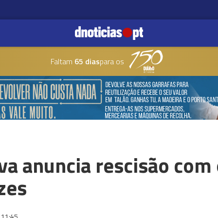
Faltam
65 dias
para os
va anuncia rescisão com 
zes
11:45