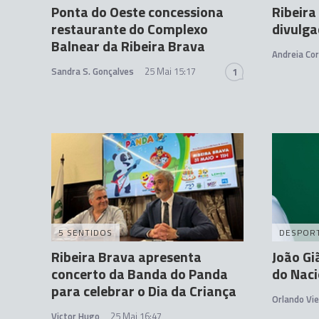
Ponta do Oeste concessiona
Ribeira
restaurante do Complexo
divulg
Balnear da Ribeira Brava
Andreia Cor
Sandra S. Gonçalves
25 Mai 15:17
1
5 SENTIDOS
DESPOR
Ribeira Brava apresenta
João Gi
concerto da Banda do Panda
do Naci
para celebrar o Dia da Criança
Orlando Vie
Victor Hugo
25 Mai 16:47