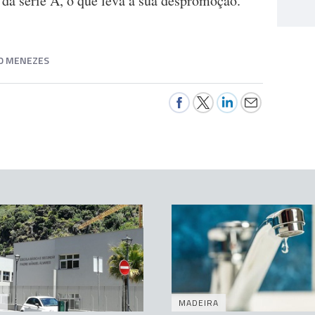
 da série A, o que leva à sua despromoção.
O MENEZES
A
MADEIRA