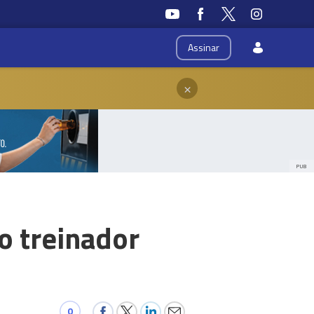
Assinar
×
PUB
o treinador
0