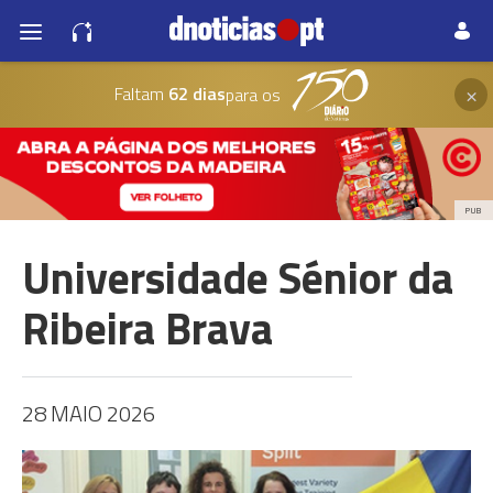
×
Faltam
62 dias
para os
PUB
Universidade Sénior da
Ribeira Brava
28 MAIO 2026