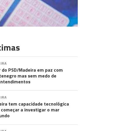
timas
IRA
r do PSD/Madeira em paz com
tenegro mas sem medo de
entendimentos
IRA
ira tem capacidade tecnológica
 começar a investigar o mar
undo