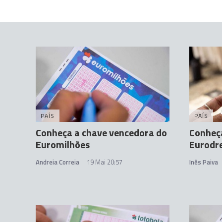
PAÍS
PAÍS
Conheça a chave vencedora do
Conheç
Euromilhões
Eurodr
Andreia Correia
19 Mai 20:57
Inês Paiva