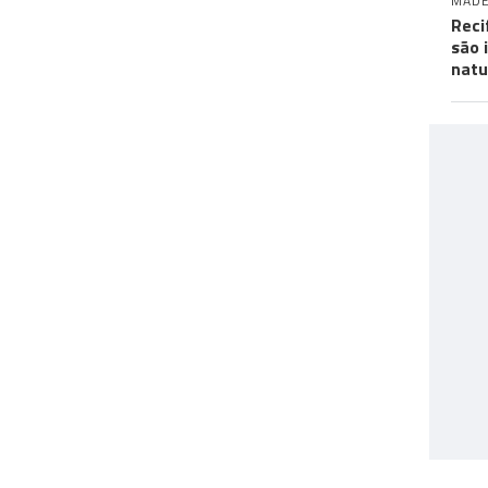
MADE
Reci
são 
natu