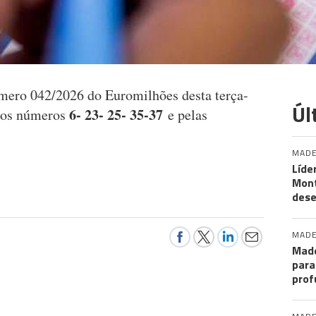
úmero 042/2026 do Euromilhões desta terça-
Úl
6- 23- 25- 35-37
elos números
e pelas
MADE
Líde
Mon
des
MADE
Made
para
prof