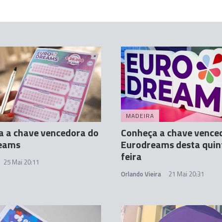
MADEIRA
a a chave vencedora do
Conheça a chave vence
eams
Eurodreams desta quin
feira
25 Mai 20:11
Orlando Vieira
21 Mai 20:31