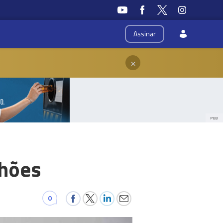
Assinar
×
PUB
lhões
0