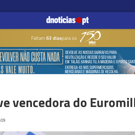
Faltam
63 dias
para os
ve vencedora do Euromi
:09