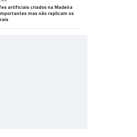
IRA
fes artificiais criados na Madeira
importantes mas não replicam os
rais