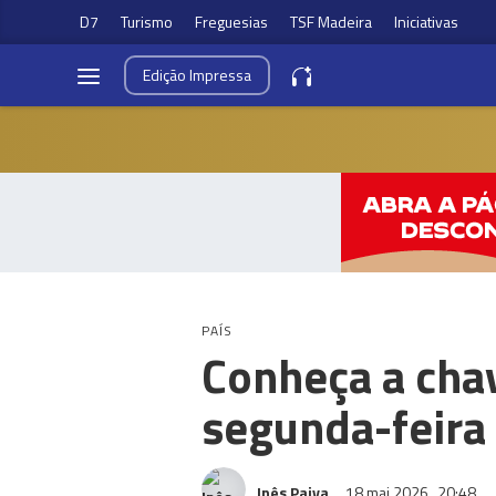
D7
Turismo
Freguesias
TSF Madeira
Iniciativas
Edição
Impressa
PAÍS
Conheça a cha
segunda-feira
Inês Paiva
18 mai 2026
20:48