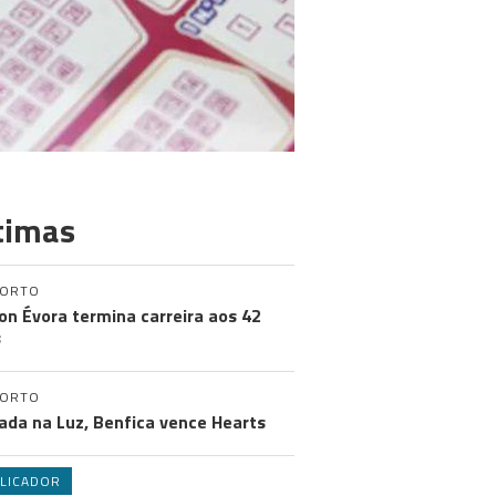
timas
PORTO
on Évora termina carreira aos 42
s
PORTO
ada na Luz, Benfica vence Hearts
LICADOR