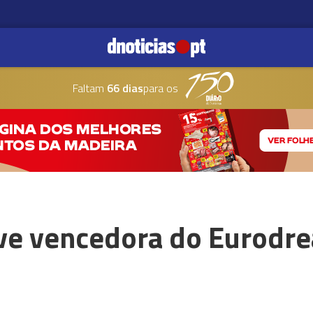
Faltam
66 dias
para os
ve vencedora do Eurodr