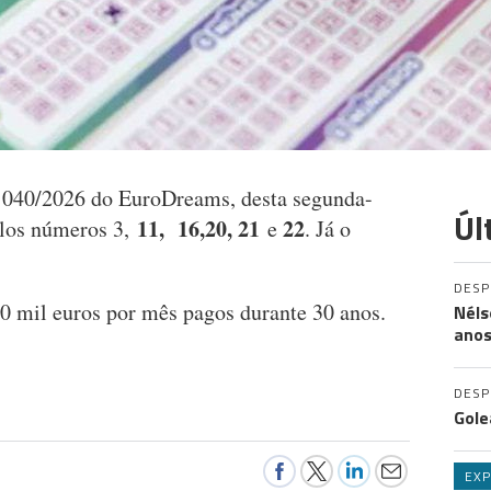
º 040/2026 do EuroDreams, desta segunda-
Úl
11, 16,
20, 21
22
elos números 3,
e
. Já o
DES
20 mil euros por mês pagos durante 30 anos.
Néls
ano
DES
Gole
EXP