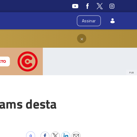
Assinar
×
PUB
eams desta
0