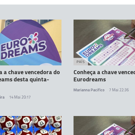
PAÍS
a a chave vencedora do
Conheça a chave vence
eams desta quinta-
Eurodreams
Marianna Pacifico
7 Mai 22:36
ira
14 Mai 20:17