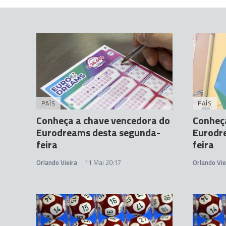
PAÍS
PAÍS
Conheça a chave vencedora do
Conheç
Eurodreams desta segunda-
Eurodr
feira
feira
Orlando Vieira
11 Mai 20:17
Orlando Vie