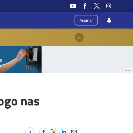
Assinar
×
PUB
ogo nas
0