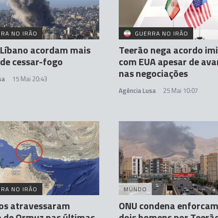
RA NO IRÃO
GUERRA NO IRÃO
e Líbano acordam mais
Teerão nega acordo im
 de cessar-fogo
com EUA apesar de ava
nas negociações
sa
15 Mai 20:43
Agência Lusa
25 Mai 10:07
RA NO IRÃO
MUNDO
ios atravessaram
ONU condena enforcam
o de Ormuz nas últimas
dois homens por Teerã