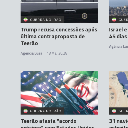
GUERRA NO IRÃO
GUER
Trump recusa concessões após
Israel 
última contraproposta de
45 dias
Teerão
Agência Lu
Agência Lusa
18 Mai 20:28
GUERRA NO IRÃO
GUER
Teerão afasta "acordo
31 nav
próximo" com Estados Unidos
estreit