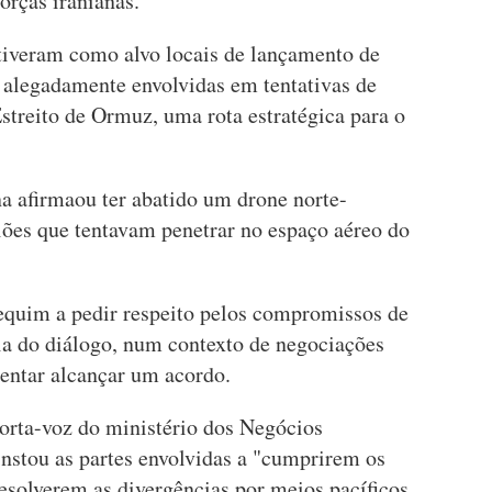
orças iranianas.
tiveram como alvo locais de lançamento de
 alegadamente envolvidas em tentativas de
streito de Ormuz, uma rota estratégica para o
a afirmaou ter abatido um drone norte-
iões que tentavam penetrar no espaço aéreo do
equim a pedir respeito pelos compromissos de
ia do diálogo, num contexto de negociações
tentar alcançar um acordo.
orta-voz do ministério dos Negócios
instou as partes envolvidas a "cumprirem os
esolverem as divergências por meios pacíficos