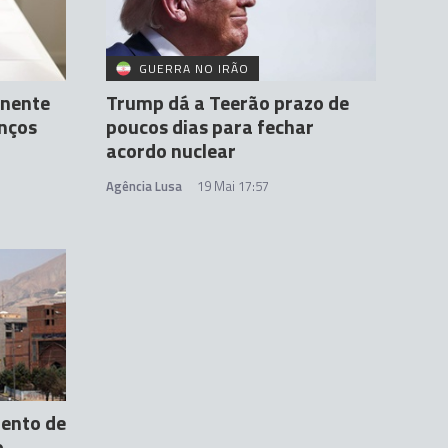
GUERRA NO IRÃO
inente
Trump dá a Teerão prazo de
nços
poucos dias para fechar
acordo nuclear
Agência Lusa
19 Mai 17:57
ento de
o