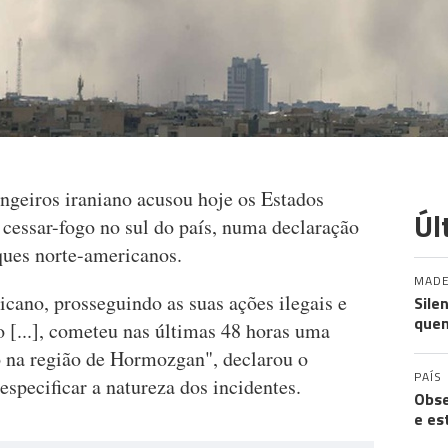
ngeiros iraniano acusou hoje os Estados
Úl
 cessar-fogo no sul do país, numa declaração
ques norte-americanos.
MADE
ricano, prosseguindo as suas ações ilegais e
Sile
quem
o [...], cometeu nas últimas 48 horas uma
go na região de Hormozgan", declarou o
PAÍS
specificar a natureza dos incidentes.
Obse
e es