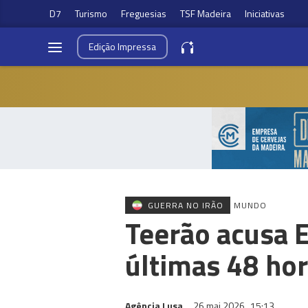
D7
Turismo
Freguesias
TSF Madeira
Iniciativas
Edição
Impressa
GUERRA NO IRÃO
MUNDO
Teerão acusa 
últimas 48 ho
Agência Lusa
26 mai 2026
15:13