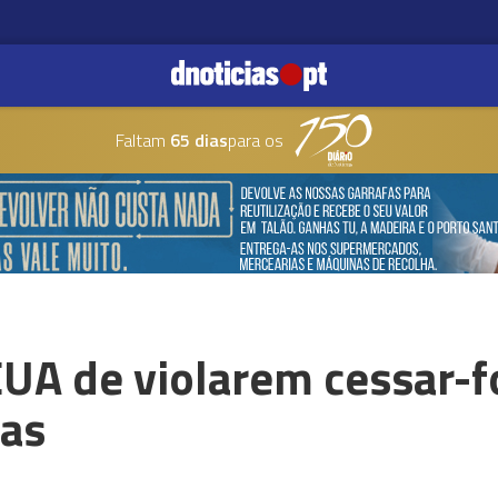
Faltam
65 dias
para os
EUA de violarem cessar-f
ras