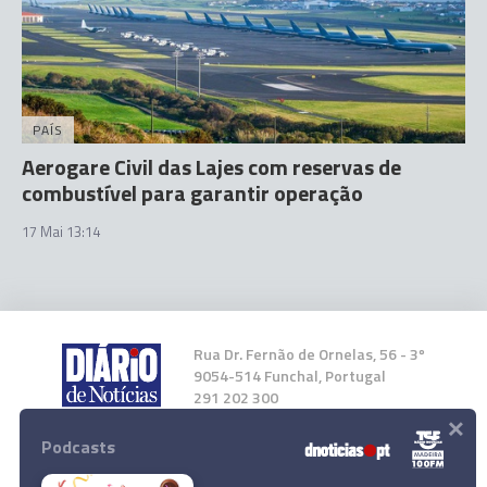
PAÍS
Aerogare Civil das Lajes com reservas de
combustível para garantir operação
17 Mai 13:14
Rua Dr. Fernão de Ornelas, 56 - 3º
9054-514 Funchal, Portugal
291 202 300
×
Podcasts
Instale a nossa App