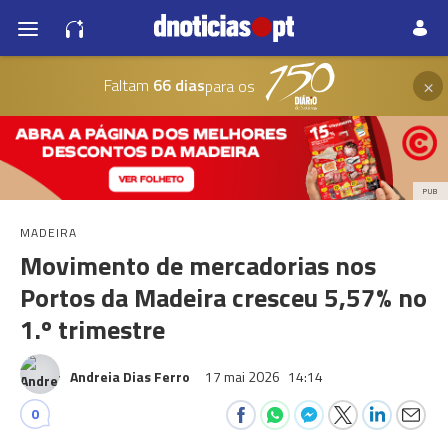
×
Faltam
66 dias
para os
PUB
MADEIRA
Movimento de mercadorias nos
Portos da Madeira cresceu 5,57% no
1.º trimestre
Andreia Dias Ferro
17 mai 2026
14:14
0