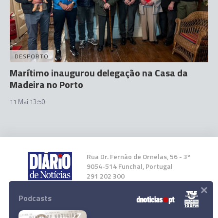
DESPORTO
Marítimo inaugurou delegação na Casa da
Madeira no Porto
11 Mai 13:50
Rua Dr. Fernão de Ornelas, 56 - 3º
9054-514 Funchal, Portugal
291 202 300
×
Podcasts
Instale a nossa App