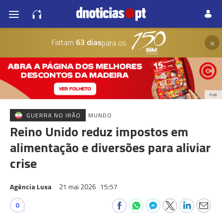
×
Faltam
63 dias
para os
PUB
GUERRA NO IRÃO
MUNDO
Reino Unido reduz impostos em
alimentação e diversões para aliviar
crise
Agência Lusa
21 mai 2026
15:57
0