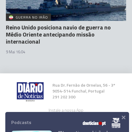
GUERRA NO IRÃO
Reino Unido posiciona navio de guerra no
Médio Oriente antecipando missão
internacional
9 Mai 16:04
Rua Dr. Fernão de Ornelas, 56 - 3º
9054-514 Funchal, Portugal
291 202 300
Instale a nossa App
×
Podcasts