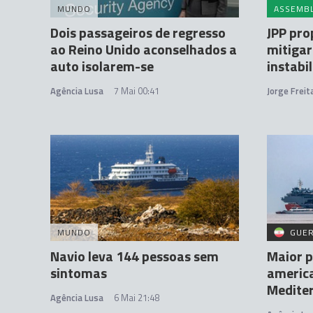
MUNDO
ASSEMBL
Dois passageiros de regresso
JPP pr
ao Reino Unido aconselhados a
mitigar
auto isolarem-se
instabi
Agência Lusa
7 Mai 00:41
Jorge Frei
MUNDO
GUER
Navio leva 144 pessoas sem
Maior p
sintomas
america
Medite
Agência Lusa
6 Mai 21:48