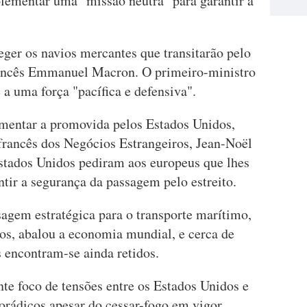
lementar uma "missão neutra" para garantir a
eger os navios mercantes que transitarão pelo
francês Emmanuel Macron. O primeiro-ministro
 a uma força "pacífica e defensiva".
mentar a promovida pelos Estados Unidos,
 francês dos Negócios Estrangeiros, Jean-Noël
stados Unidos pediram aos europeus que lhes
ntir a segurança da passagem pelo estreito.
sagem estratégica para o transporte marítimo,
s, abalou a economia mundial, e cerca de
s encontram-se ainda retidos.
te foco de tensões entre os Estados Unidos e
orádicos apesar do cessar-fogo em vigor