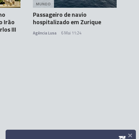
MUNDO
no
Passageiro de navio
o Irão
hospitalizado em Zurique
los III
Agência Lusa
6 Mai 11:24
×