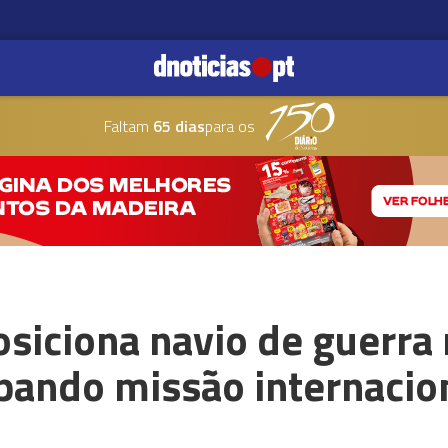
Faltam
65 dias
para os
osiciona navio de guerra
pando missão internacio