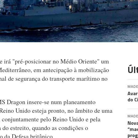
e irá "pré-posicionar no Médio Oriente" um
Úl
Mediterrâneo, em antecipação à mobilização
nal de segurança do transporte marítimo no
MADE
Avar
do C
MS Dragon insere-se num planeamento
 Reino Unido esteja pronto, no âmbito de uma
MADE
a conjuntamente pelo Reino Unido e pela
Nova
a do estreito, quando as condições o
“maq
pro
o da Defesa britânico.