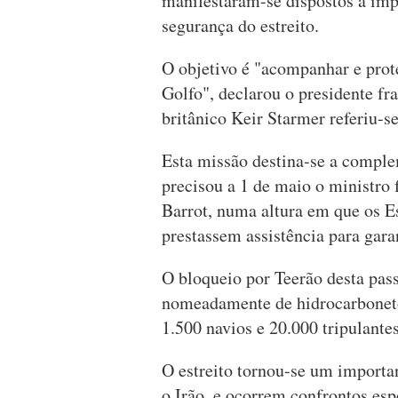
manifestaram-se dispostos a imp
segurança do estreito.
O objetivo é "acompanhar e prot
Golfo", declarou o presidente 
britânico Keir Starmer referiu-se
Esta missão destina-se a comple
precisou a 1 de maio o ministro
Barrot, numa altura em que os E
prestassem assistência para gara
O bloqueio por Teerão desta pas
nomeadamente de hidrocarboneto
1.500 navios e 20.000 tripulante
O estreito tornou-se um importan
o Irão, e ocorrem confrontos esp