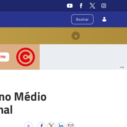
Assinar
×
PUB
 no Médio
nal
0