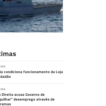
timas
IRA
ia condiciona funcionamento da Loja
idadão
IRA
 Direita acusa Governo de
uilhar” desemprego através de
gramas