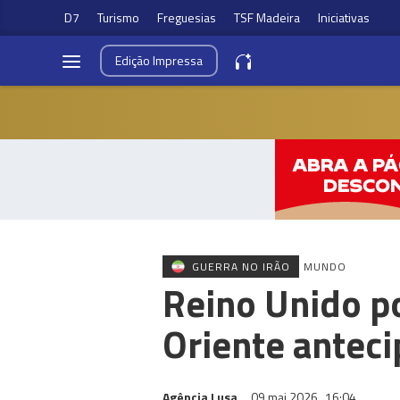
D7
Turismo
Freguesias
TSF Madeira
Iniciativas
Edição
Impressa
GUERRA NO IRÃO
MUNDO
Reino Unido p
Oriente anteci
Agência Lusa
09 mai 2026
16:04