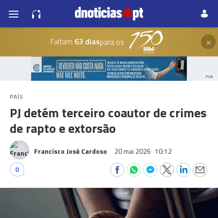
×
Faltam
63 dias
para os
PUB
PAÍS
PJ detém terceiro coautor de crimes
de rapto e extorsão
Francisco José Cardoso
20 mai 2026
10:12
0