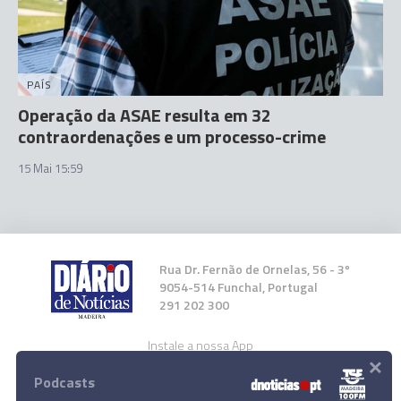
PAÍS
Operação da ASAE resulta em 32
contraordenações e um processo-crime
15 Mai 15:59
Rua Dr. Fernão de Ornelas, 56 - 3º
9054-514 Funchal, Portugal
291 202 300
Instale a nossa App
×
Podcasts