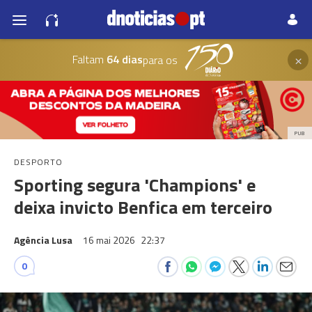
×
Faltam
64 dias
para os
PUB
DESPORTO
Sporting segura 'Champions' e
deixa invicto Benfica em terceiro
Agência Lusa
16 mai 2026
22:37
0