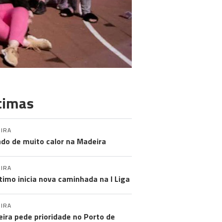
timas
IRA
do de muito calor na Madeira
IRA
timo inicia nova caminhada na I Liga
IRA
ira pede prioridade no Porto de