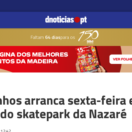
Faltam
64 dias
para os
nhos arranca sexta-feira 
 do skatepark da Nazaré
12:42