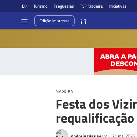
D7
Turismo
Freguesias
TSF Madeira
Iniciativas
Edição
Impressa
MADEIRA
Festa dos Vizi
requalificação
Andreia Dias Ferro
21 mai 2026