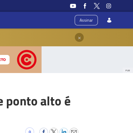
Assinar
×
PUB
e ponto alto é
0