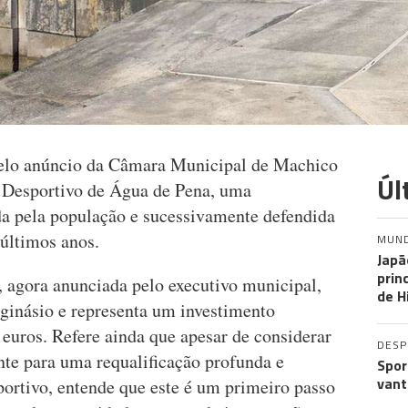
elo anúncio da Câmara Municipal de Machico
Úl
ue Desportivo de Água de Pena, uma
da pela população e sucessivamente defendida
últimos anos.
MUN
Japã
prin
, agora anunciada pelo executivo municipal,
de H
ginásio e representa um investimento
euros. Refere ainda que apesar de considerar
DES
ente para uma requalificação profunda e
Spor
vant
portivo, entende que este é um primeiro passo