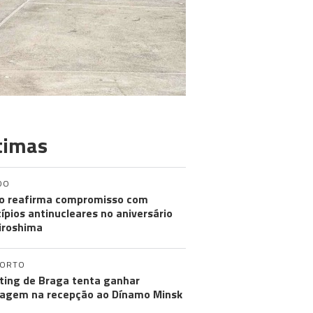
timas
DO
o reafirma compromisso com
cípios antinucleares no aniversário
iroshima
PORTO
ting de Braga tenta ganhar
agem na recepção ao Dínamo Minsk