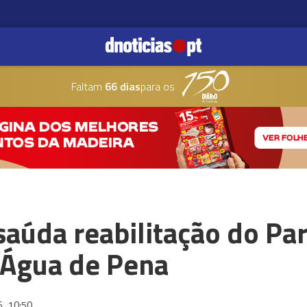
Faltam
66 dias
para os
aúda reabilitação do Pa
 Água de Pena
6
10:50