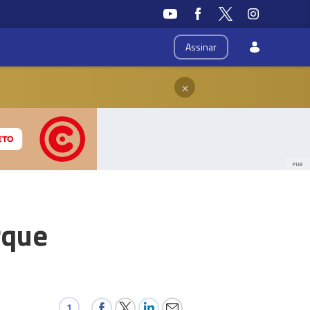
Assinar
×
PUB
rque
1