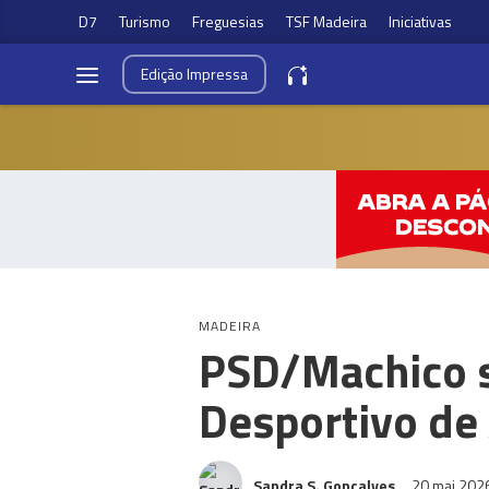
D7
Turismo
Freguesias
TSF Madeira
Iniciativas
Edição
Impressa
MADEIRA
PSD/Machico s
Desportivo de
Sandra S. Gonçalves
20 mai 202