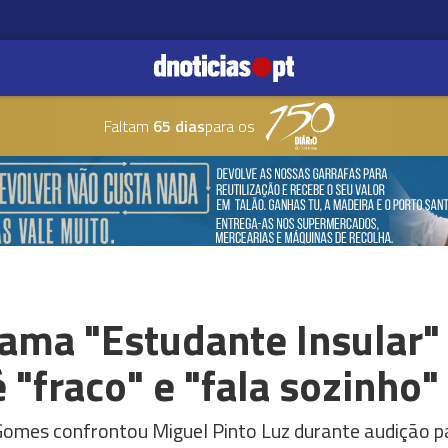
Faltam
65 dias
para os
rama "Estudante Insular"
"fraco" e "fala sozinho"
Gomes confrontou Miguel Pinto Luz durante audição p