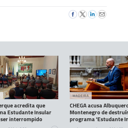
A
MADEIRA
rque acredita que
CHEGA acusa Albuquer
ma Estudante Insular
Montenegro de destruí
 ser interrompido
programa 'Estudante In