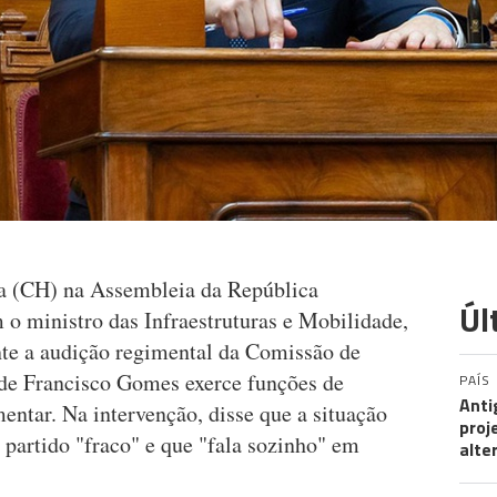
a (CH) na Assembleia da República
Úl
o ministro das Infraestruturas e Mobilidade,
te a audição regimental da Comissão de
nde Francisco Gomes exerce funções de
PAÍS
Anti
ntar. Na intervenção, disse que a situação
proj
artido "fraco" e que "fala sozinho" em
alte