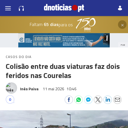
×
Faltam
65 dias
para os
PUB
CASOS DO DIA
Colisão entre duas viaturas faz dois
feridos nas Courelas
Inês Paiva
11 mai 2026
10:46
0