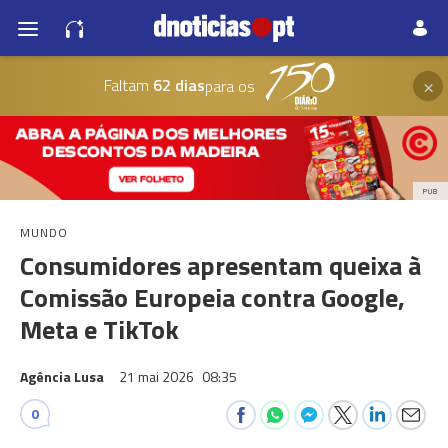
×
Faltam
62 dias
para os
PUB
MUNDO
Consumidores apresentam queixa à
Comissão Europeia contra Google,
Meta e TikTok
Agência Lusa
21 mai 2026
08:35
0