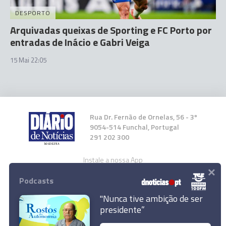
DESPORTO
Arquivadas queixas de Sporting e FC Porto por
entradas de Inácio e Gabri Veiga
15 Mai 22:05
Rua Dr. Fernão de Ornelas, 56 - 3º
9054-514 Funchal, Portugal
291 202 300
Instale a nossa App
×
Podcasts
"Nunca tive ambição de ser
presidente”
Google lança modelos de IA mais rápidos e