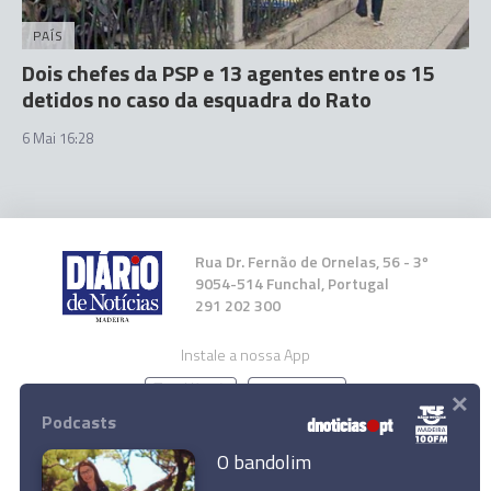
PAÍS
Dois chefes da PSP e 13 agentes entre os 15
detidos no caso da esquadra do Rato
6 Mai 16:28
Rua Dr. Fernão de Ornelas, 56 - 3º
9054-514 Funchal, Portugal
291 202 300
Instale a nossa App
×
Podcasts
O bandolim