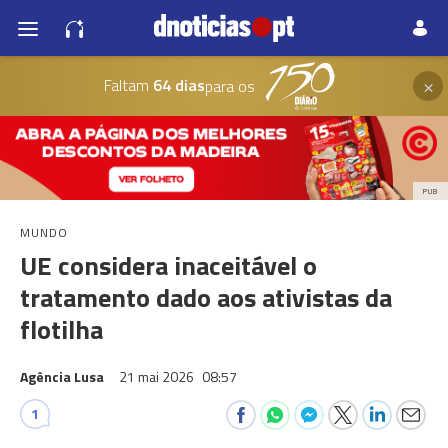
×
Faltam
64 dias
para os
PUB
MUNDO
UE considera inaceitável o
tratamento dado aos ativistas da
flotilha
Agência Lusa
21 mai 2026
08:57
1