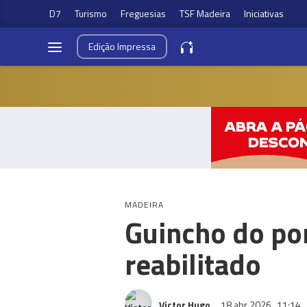
D7
Turismo
Freguesias
TSF Madeira
Iniciativas
Edição
Impressa
MADEIRA
Guincho do po
reabilitado
Victor Hugo
18 abr 2026
11:14