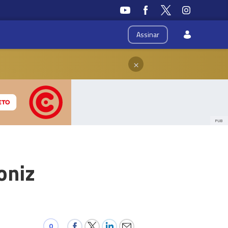
Assinar
×
PUB
oniz
0