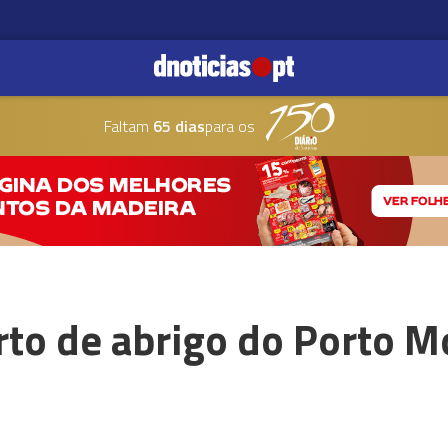
Faltam
65 dias
para os
rto de abrigo do Porto M