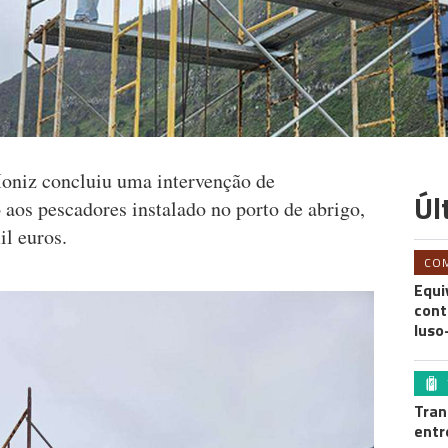
oniz concluiu uma intervenção de
Úl
aos pescadores instalado no porto de abrigo,
il euros.
CO
Equi
cont
luso
Tran
entr