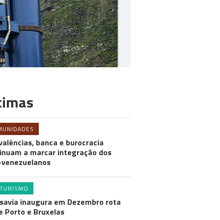
timas
MUNIDADES
valências, banca e burocracia
inuam a marcar integração dos
-venezuelanos
TURISMO
savia inaugura em Dezembro rota
e Porto e Bruxelas