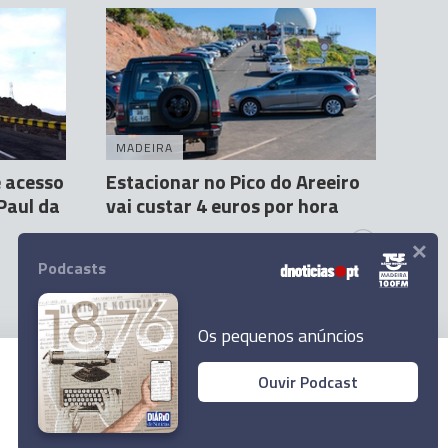
MADEIRA
 acesso
Estacionar no Pico do Areeiro
 Paul da
vai custar 4 euros por hora
×
Andreia Dias Ferro
13 Ago 09:18
31
Podcasts
Os pequenos anúncios
Ouvir Podcast
© 2024 Empresa Diário de Notícias, Lda.
Todos os direitos reservados.