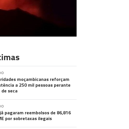
timas
DO
ridades moçambicanas reforçam
stência a 250 mil pessoas perante
o de seca
DO
já pagaram reembolsos de 86,816
ME por sobretaxas ilegais