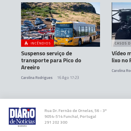
INCÊNDIOS
CASOS D
Suspenso serviço de
Vídeo 
transporte para Pico do
lixo no
Areeiro
Carolina Ro
Carolina Rodrigues
16 Ago 17:23
Rua Dr. Fernão de Ornelas, 56 - 3º
9054-514 Funchal, Portugal
291 202 300