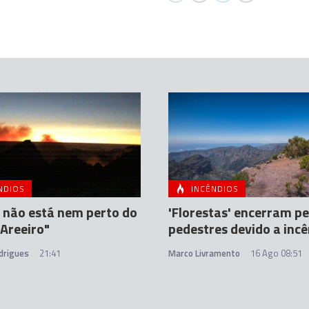
NDIOS
INCÊNDIOS
 não está nem perto do
'Florestas' encerram p
 Areeiro"
pedestres devido a inc
drigues
21:41
Marco Livramento
16 Ago 08:51