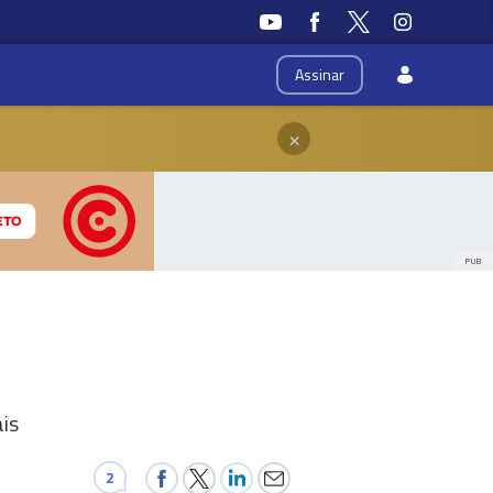
Assinar
×
PUB
is
2