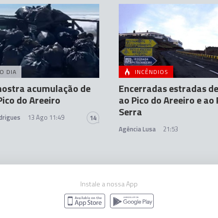
O DIA
INCÊNDIOS
mostra acumulação de
Encerradas estradas de
 Pico do Areeiro
ao Pico do Areeiro e ao
Serra
drigues
13 Ago 11:49
14
Agência Lusa
21:53
Instale a nossa App