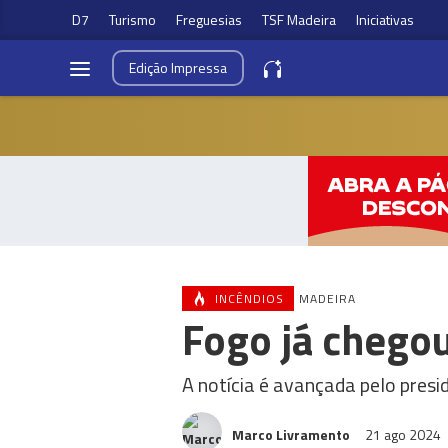
D7
Turismo
Freguesias
TSF Madeira
Iniciativas
Edição
Impressa
INCÊNDIOS
MADEIRA
Fogo já chegou
A notícia é avançada pelo pres
Marco Livramento
21 ago 2024