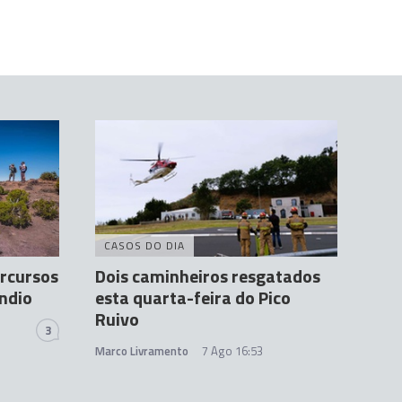
CASOS DO DIA
ercursos
Dois caminheiros resgatados
êndio
esta quarta-feira do Pico
Ruivo
3
Marco Livramento
7 Ago 16:53