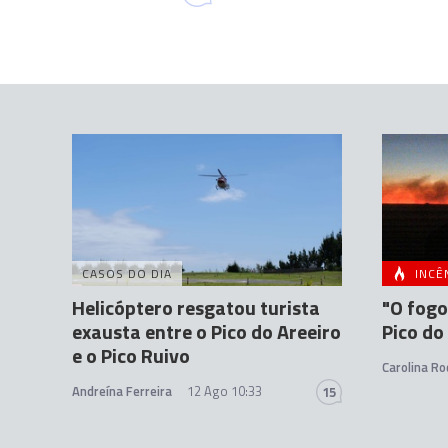
CASOS DO DIA
INCÊ
Helicóptero resgatou turista
"O fogo
exausta entre o Pico do Areeiro
Pico do
e o Pico Ruivo
Carolina Ro
Andreína Ferreira
12 Ago 10:33
15