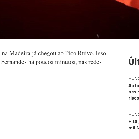
s na Madeira já chegou ao Pico Ruivo. Isso
Úl
Fernandes há poucos minutos, nas redes
MUN
Auto
assi
risc
MUN
EUA 
mil 