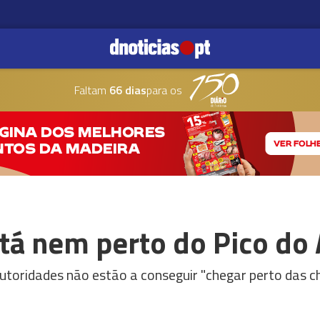
Faltam
66 dias
para os
tá nem perto do Pico do 
utoridades não estão a conseguir "chegar perto das c