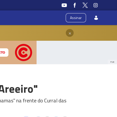
Assinar
×
PUB
Areeiro"
hamas" na frente do Curral das