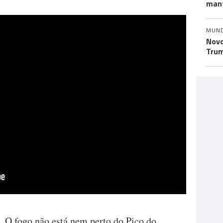
mant
MUN
Novo
Trum
 O fogo não está nem perto do Pico do