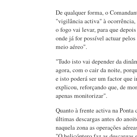
De qualquer forma, o Comandante
"vigilância activa" à ocorrência,
o fogo vai levar, para que depois
onde já for possível actuar pelos
meio aéreo".
"Tudo isto vai depender da dinâm
agora, com o cair da noite, porq
e isto poderá ser um factor que i
explicou, reforçando que, de mom
apenas monitorizar".
Quanto à frente activa na Ponta d
últimas descargas antes do anoi
naquela zona as operações aéreas
"O helicóptero faz as descargas