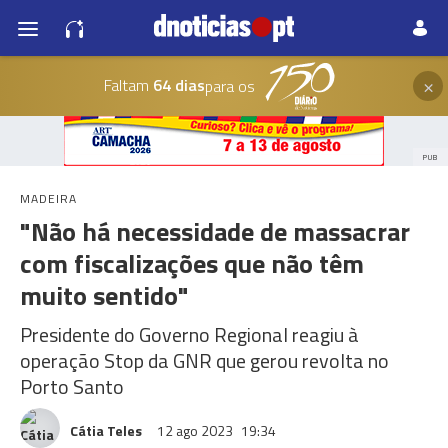
×
Faltam
64 dias
para os
PUB
MADEIRA
"Não há necessidade de massacrar
com fiscalizações que não têm
muito sentido"
Presidente do Governo Regional reagiu à
operação Stop da GNR que gerou revolta no
Porto Santo
Cátia Teles
12 ago 2023
19:34